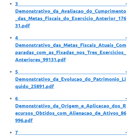
3 -
Demonstrativo_da_Avaliacao_do_Cumprimento
_das_Metas_Fiscais_do_Exercicio_Anterior_176
31.pdf
4 -
Demonstrativo_das_Metas_Fiscais_Atuais_Com
paradas_com_as_Fixadas_nos_Tres_Exercicios_
Anteriores_99131.pdf
5 -
Demonstrativo_da_Evolucao_do_Patrimonio_Li
quido_25891.pdf
6 -
Demonstrativo_da_Origem_e_Aplicacao_dos_R
ecursos_Obtidos_com_Alienacao_de_Ativos_86
996.pdf
7 -