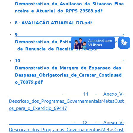
Demonstrativo_da_Avaliacao_da_Situacao_Fina
nceira_e_Atuarial_do_RPPS_29583.pdf
8 - AVALIAÇÃO ATUARIAL DO.pdf
9 -
Demonstrativo_da_Estimativa_e_Compensacao
_da_Renuncia_de_Receita_57964.pdf
10 -
Demonstrativo_da_Margem_de_Expansao_das_
Despesas_Obrigatorias_de_Carater_Continuad
o_70079.pdf
- 11 - Anexo_V-
Descricao_dos_Programas_GovernamentaisMetasCust
os_para_o_Exercicio_69447
- 12 - Anexo_V-
Descricao_dos_Programas_GovernamentaisMetasCust