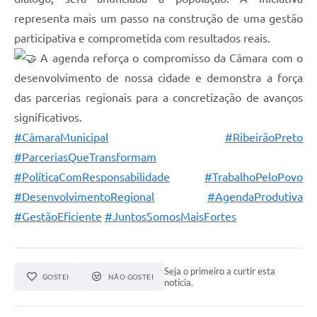
representa mais um passo na construção de uma gestão
participativa e comprometida com resultados reais.
A agenda reforça o compromisso da Câmara com o
desenvolvimento de nossa cidade e demonstra a força
das parcerias regionais para a concretização de avanços
significativos.
#CâmaraMunicipal
#RibeirãoPreto
#ParceriasQueTransformam
#PolíticaComResponsabilidade
#TrabalhoPeloPovo
#DesenvolvimentoRegional
#AgendaProdutiva
#GestãoEficiente
#JuntosSomosMaisFortes
Seja o primeiro a curtir esta
GOSTEI
NÃO GOSTEI
notícia.