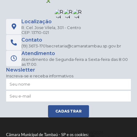
Localização
R. Cel. Jose Vilela, 301 - Centro
CEP: 13710-021
Contato
(19) 3673-1701
secretaria@camaratambau.sp.gov.br
Atendimento
Atendimento de Segunda-feira a Sexta-feira das 8:00
as 17:00.
Newsletter
Inscreva-se e receba informativos
CADASTRAR
Versão do Sistema:
3.5.3 - 19/06/2026
Câmara Municipal de Tambaú - SP e os cookies: