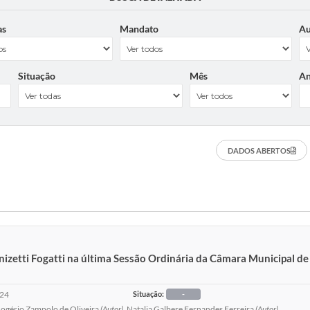
as
Mandato
Au
Situação
Mês
A
DADOS ABERTOS
nizetti Fogatti na última Sessão Ordinária da Câmara Municipal d
024
Situação:
-
ogério Zampolo de Oliveira
(Autor)
, Natalia Galbere Fernandes Ferreira
(Autor)