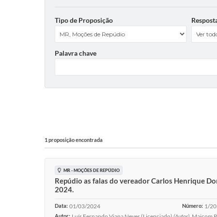
Tipo de Proposição
Respost
Palavra chave
1 proposição encontrada
MR - MOÇÕES DE REPÚDIO
Repúdio as falas do vereador Carlos Henrique Do
2024.
Data:
01/03/2024
Número:
1/2
Autor:
Luís Fernando Viana Neves (Licenciado)
(Autor)
, Maicom R