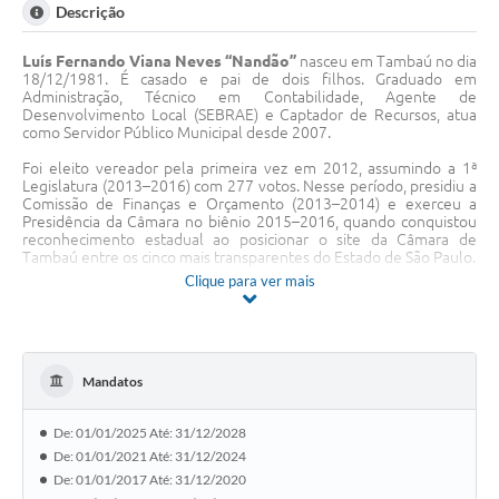
Descrição
Luís Fernando Viana Neves “Nandão”
nasceu em Tambaú no dia
18/12/1981. É casado e pai de dois filhos. Graduado em
Administração, Técnico em Contabilidade, Agente de
Desenvolvimento Local (SEBRAE) e Captador de Recursos, atua
como Servidor Público Municipal desde 2007.
Foi eleito vereador pela primeira vez em 2012, assumindo a 1ª
Legislatura (2013–2016) com 277 votos. Nesse período, presidiu a
Comissão de Finanças e Orçamento (2013–2014) e exerceu a
Presidência da Câmara no biênio 2015–2016, quando conquistou
reconhecimento estadual ao posicionar o site da Câmara de
Tambaú entre os cinco mais transparentes do Estado de São Paulo.
Clique para ver mais
No 2º Mandato (2017–2020), foi reeleito com 462 votos. Nesse
período, presidiu o Parlamento Regional Metropolitano de
Ribeirão Preto, coordenando o trabalho de aproximadamente 400
vereadores de 36 municípios. Desde 2015 também representa
Tambaú como Vice-Presidente do Conselho Fiscal do CONDERG –
Mandatos
Hospital Regional de Divinolândia, que abrange 16 cidades, e
atuou como Vice-Presidente do Parlamento Regional de
Segurança Pública da região de São João da Boa Vista (21
De: 01/01/2025 Até: 31/12/2028
municípios). Tornou-se ainda Diretor Regional da UVESP – União
dos Vereadores do Estado de São Paulo. Até o final dessa
De: 01/01/2021 Até: 31/12/2024
legislatura, viabilizou para Tambaú mais de R$ 5,1 milhões em
De: 01/01/2017 Até: 31/12/2020
recursos e apoiou, junto à ACONST – Associação Construindo