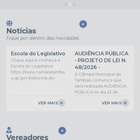
VER MAIS
Notícias
Fique por dentro das novidades
Escola do Legislativo
AUDIÊNCIA PÚBLICA
Clique aqui e conheça a
- PROJETO DE LEI N.
Escola do Legislativo:
48/2026 -
https://www.camaratamba
DESAFETAÇÃO DE
A Câmara Municipal de
u.sp.gov.br/escola-do-
Tambaú comunica que
ÁREAS PÚBLICAS
legislativo-pagina-
será realizada AUDIÊNCIA
MUNICIPAIS.
principal-
PÚBLICA no dia 22 de
junho de 2026, às 17 horas,
VER MAIS
VER MAIS
em suas dependências
(Rua Cel. José Vilela, n. 301,
Centro), sobre o Projeto
de Lei nº 48/2026 - Dispõe
sobre a desafetação de
VER MAIS
áreas públicas municipais
Vereadores
registradas sob as