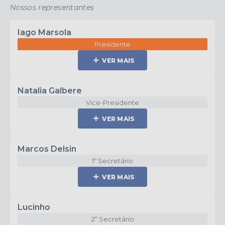
Nossos representantes
Matrículas nº 11.295, nº
11.296, nº 13.217 e nº 13.218,
autoriza sua destinação à
Iago Marsola
implantação de
Presidente
loteamento residencial de
interesse social, nos
VER MAIS
termos da Lei Municipal nº
2.736, de 09 de...
Natalia Galbere
Vice-Presidente
VER MAIS
Marcos Delsin
1º Secretário
VER MAIS
Lucinho
2º Secretário